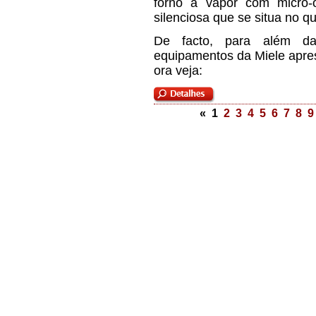
forno a vapor com micro-
silenciosa que se situa no qu
De facto, para além da 
equipamentos da Miele apres
ora veja:
« 1
2
3
4
5
6
7
8
9