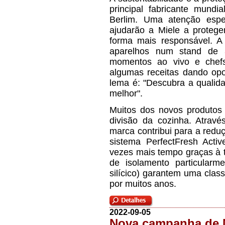
principal fabricante mund
Berlim. Uma atenção espe
ajudarão a Miele a protege
forma mais responsável. A
aparelhos num stand de 3
momentos ao vivo e chefs
algumas receitas dando opo
lema é: "Descubra a qualid
melhor".
Muitos dos novos produtos 
divisão da cozinha. Atravé
marca contribui para a redu
sistema PerfectFresh Acti
vezes mais tempo graças à 
de isolamento particularme
silícico) garantem uma class
por muitos anos.
2022-09-05
Nova campanha de 