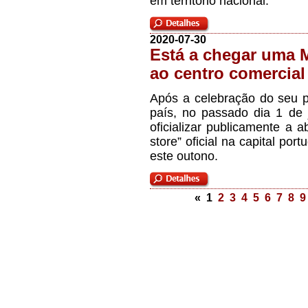
em território nacional.
2020-07-30
Está a chegar uma 
ao centro comercia
Após a celebração do seu p
país, no passado dia 1 de
oficializar publicamente a
store” oficial na capital po
este outono.
« 1
2
3
4
5
6
7
8
9