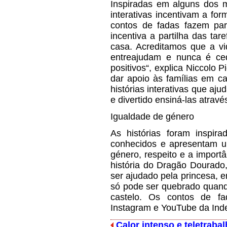
Inspiradas em alguns dos m
interativas incentivam a fo
contos de fadas fazem pa
incentiva a partilha das ta
casa. Acreditamos que a vi
entreajudam e nunca é ced
positivos“, explica Niccolo P
dar apoio às famílias em ca
histórias interativas que aju
e divertido ensiná-las atravé
Igualdade de género
As histórias foram inspi
conhecidos e apresentam u
género, respeito e a import
história do Dragão Dourado
ser ajudado pela princesa, e
só pode ser quebrado quand
castelo. Os contos de fa
Instagram e YouTube da Inde
Calor intenso e teletrab