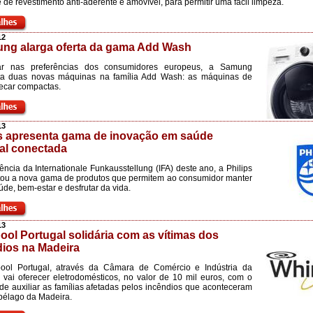
é de revestimento anti-aderente e amovível, para permitir uma fácil limpeza.
12
ng alarga oferta da gama Add Wash
r nas preferências dos consumidores europeus, a Samung
ta duas novas máquinas na família Add Wash: as máquinas de
secar compactas.
13
ps apresenta gama de inovação em saúde
al conectada
ncia da Internationale Funkausstellung (IFA) deste ano, a Philips
tou a nova gama de produtos que permitem ao consumidor manter
úde, bem-estar e desfrutar da vida.
13
ool Portugal solidária com as vítimas dos
dios na Madeira
pool Portugal, através da Câmara de Comércio e Indústria da
 vai oferecer eletrodomésticos, no valor de 10 mil euros, com o
 de auxiliar as famílias afetadas pelos incêndios que aconteceram
pélago da Madeira.