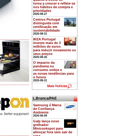
torna a crescer e reflete-se
nos hábitos de compra e
prioridades
2020-08-27
Ceetrus Portugal
distinguida com
certificação em
sustentabilidade
2020-08-31
IKEA Portugal
investe mais de 3
milhões de euros
para reduzir novamente os
seus preços
2020-08-26
O impacto da
pandemia no
consumo online e
as novas tendências para
o futuro
2020-08-31
L.Branca/PAE
Samsung é Marca
de Confiança
Ambiente
2020-06-09
Galp lança novo
grelhador
Minicookspot para
almoçar fora sem sair de
casa