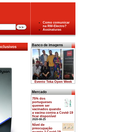
Como comunicar
na RM-Electro?
Assinaturas
Banco de imagens
xclusivos
Evento Teka Open Week
Mercado
75% dos
portugueses
querem ser
vacinados quando
a vacina contra a Covid-19
ficar disponível
2020-08-25
Nível de
preocupação
quanto à Covid-19