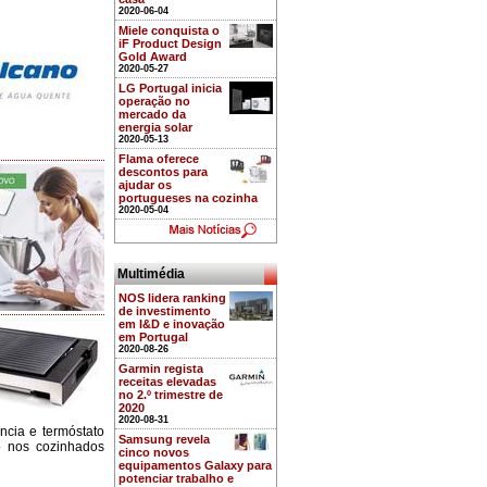
2020-06-04
Miele conquista o
iF Product Design
Gold Award
2020-05-27
LG Portugal inicia
operação no
mercado da
energia solar
2020-05-13
Flama oferece
descontos para
ajudar os
portugueses na cozinha
2020-05-04
Multimédia
NOS lidera ranking
de investimento
em I&D e inovação
em Portugal
2020-08-26
Garmin regista
receitas elevadas
no 2.º trimestre de
2020
2020-08-31
ncia e termóstato
Samsung revela
do nos cozinhados
cinco novos
equipamentos Galaxy para
potenciar trabalho e