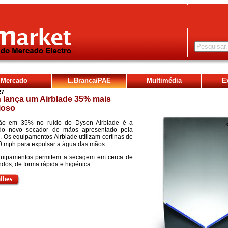
Mercado
L.Branca/PAE
Multimédia
E
27
 lança um Airblade 35% mais
ioso
ão em 35% no ruído do Dyson Airblade é a
do novo secador de mãos apresentado pela
 Os equipamentos Airblade utilizam cortinas de
0 mph para expulsar a água das mãos.
quipamentos permitem a secagem em cerca de
dos, de forma rápida e higiénica