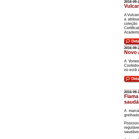
2016-09-
Vulcan
A Vulcan
a atrib
coleção
Certific
Academy
2016-09-
Novo a
A Vorwe
Cookidoo
no ecrã 
2016-09-
Flama
saudá
A marca
grelhado
Posicion
reguláve
saudávei