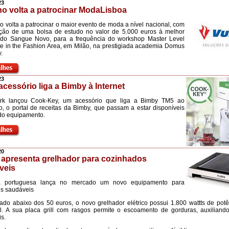
23
o volta a patrocinar ModaLisboa
o volta a patrocinar o maior evento de moda a nível nacional, com
uição de uma bolsa de estudo no valor de 5.000 euros à melhor
 do Sangue Novo, para a frequência do workshop Master Level
ate in the Fashion Area, em Milão, na prestigiada academia Domus
.
23
cessório liga a Bimby à Internet
rk lançou Cook-Key, um acessório que liga a Bimby TM5 ao
, o portal de receitas da Bimby, que passam a estar disponíveis
do equipamento.
20
 apresenta grelhador para cozinhados
veis
 portuguesa lança no mercado um novo equipamento para
s saudáveis
ado abaixo dos 50 euros, o novo grelhador elétrico possui 1.800 wattts de potê
l. A sua placa grill com rasgos permite o escoamento de gorduras, auxilian
s.