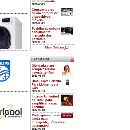
entretenimento
2020-08-25
Consumidores
adiam compra de
dispositivos
móveis
2020-08-21
Toshiba abandona
oficialmente
mercado dos
portáteis
2020-08-18
Exclusivos
Obrigada e até
sempre! Última
newsletter Rm
2022-09-05
Uma Dupla Perfeita
Para Momentos a
Gás
2022-08-19
Ingenio Unlimited
da Tefal, para
simplificar a sua
cozinha
2022-09-05
Miele apresenta-se
ainda mais
inteligente, cómoda e
sustentável
2022-09-05