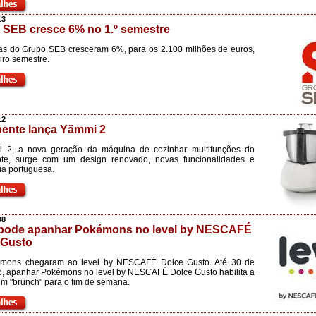
13
 SEB cresce 6% no 1.º semestre
as do Grupo SEB cresceram 6%, para os 2.100 milhões de euros,
iro semestre.
12
nente lança Yämmi 2
 2, a nova geração da máquina de cozinhar multifunções do
nte, surge com um design renovado, novas funcionalidades e
ia portuguesa.
08
 pode apanhar Pokémons no level by NESCAFÉ
 Gusto
mons chegaram ao level by NESCAFÉ Dolce Gusto. Até 30 de
, apanhar Pokémons no level by NESCAFÉ Dolce Gusto habilita a
m "brunch" para o fim de semana.