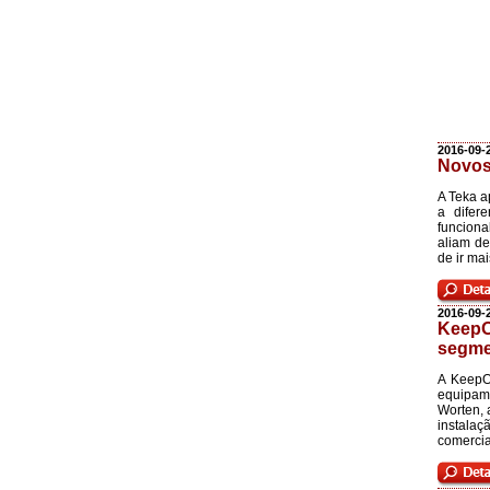
2016-09-
Novos
A Teka a
a difer
funciona
aliam de
de ir ma
2016-09-
KeepO
segme
A KeepO
equipame
Worten, 
instal
comercia