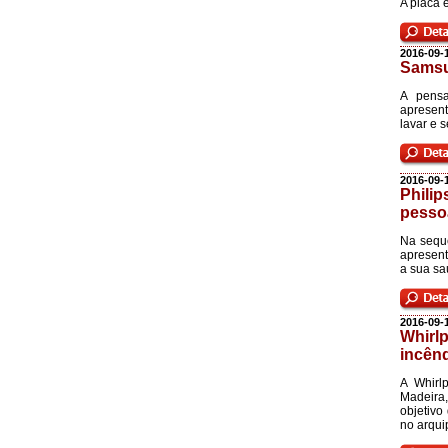
A placa 
2016-09-
Samsu
A pensa
apresen
lavar e 
2016-09-
Phili
pesso
Na sequê
apresen
a sua sa
2016-09-
Whirlp
incên
A Whirl
Madeira,
objetivo
no arqui