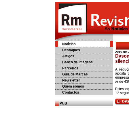
Notícias
Destaques
2016-09-
Dyson
Artigos
silenc
Banco de imagens
Parceiros
A reduç
aposta 
Guia de Marcas
empresa.
Newsletter
ar de 43
Quem somos
Estes e
Contactos
12 segun
PUB