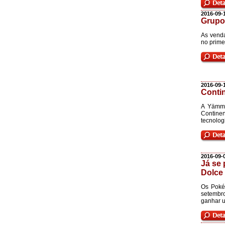
2016-09-
Grupo
As vend
no prime
2016-09-
Conti
A Yämmi
Contine
tecnolog
2016-09-
Já se
Dolce
Os Poké
setembro
ganhar u