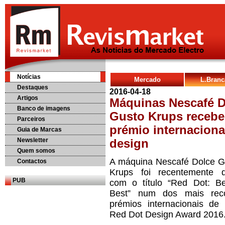
Notícias
Mercado
L.Bran
Destaques
2016-04-18
Artigos
Máquinas Nescafé D
Banco de imagens
Gusto Krups receb
Parceiros
prémio internaciona
Guia de Marcas
Newsletter
design
Quem somos
A máquina Nescafé Dolce G
Contactos
Krups foi recentemente di
PUB
com o título “Red Dot: Be
Best” num dos mais reco
prémios internacionais de 
Red Dot Design Award 2016