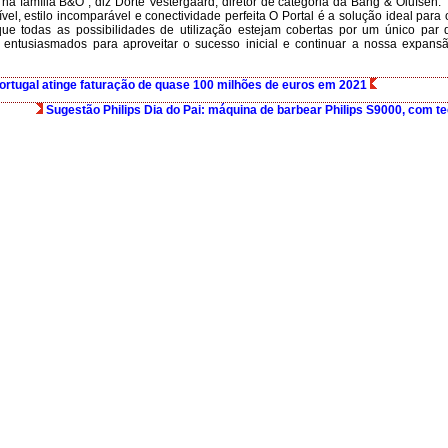
na família B&O”, diz Dorte Vestergaard, diretor de categoria da Bang & Olufsen:
ível, estilo incomparável e conectividade perfeita O Portal é a solução ideal par
ue todas as possibilidades de utilização estejam cobertas por um único par 
 entusiasmados para aproveitar o sucesso inicial e continuar a nossa expan
ortugal atinge faturação de quase 100 milhões de euros em 2021
Sugestão Philips Dia do Pai: máquina de barbear Philips S9000, com t