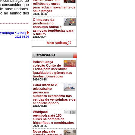
investe mais de 3
 “A combinação de
milhões de euros
a o consumidor que
para reduzir novamente os
de auscultadores.
seus preços
são no mundo dos
2020-08-26
O impacto da
pandemia no
consumo online e
as novas tendências para
ecnologia SkinIQ
o futuro
2022-03-06
2020-08-31
L.Branca/PAE
Indesit lança
coleção Conto de
Fadas para incentivar
igualdade de género nas
tarefas domésticas
2020-08-18
Calor intenso e
teletrabalho
provocam
aumento expressivo nas
vendas de ventoinhas e de
ar condicionado
2020-08-18
Whirlpool
reembolsa até 150
euros na compra de
frigoríficos e combinados
2020-08-06
Nova placa de