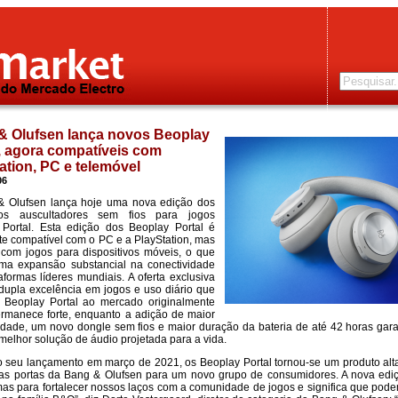
& Olufsen lança novos Beoplay
, agora compatíveis com
ation, PC e telemóvel
06
& Olufsen lança hoje uma nova edição dos
os auscultadores sem fios para jogos
 Portal. Esta edição dos Beoplay Portal é
te compatível com o PC e a PlayStation, mas
com jogos para dispositivos móveis, o que
ma expansão substancial na conectividade
aformas líderes mundiais. A oferta exclusiva
upla excelência em jogos e uso diário que
o Beoplay Portal ao mercado originalmente
rmanece forte, enquanto a adição de maior
idade, um novo dongle sem fios e maior duração da bateria de até 42 horas gara
melhor solução de áudio projetada para a vida.
 seu lançamento em março de 2021, os Beoplay Portal tornou-se um produto al
 as portas da Bang & Olufsen para um novo grupo de consumidores. A nova edi
mas para fortalecer nossos laços com a comunidade de jogos e significa que pod