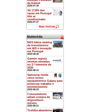
indução Push&Go
da Indesit
2020-07-30
Só 17,8% das
casas em Portugal
têm ar
condicionado
2020-07-27
Multimédia
NOS lidera ranking
de investimento
em I&D e inovação
em Portugal
2020-08-26
Garmin regista
receitas elevadas
no 2.º trimestre de
2020
2020-08-31
Samsung revela
cinco novos
equipamentos Galaxy para
potenciar trabalho e
entretenimento
2020-08-25
Consumidores
adiam compra de
dispositivos
móveis
2020-08-21
Toshiba abandona