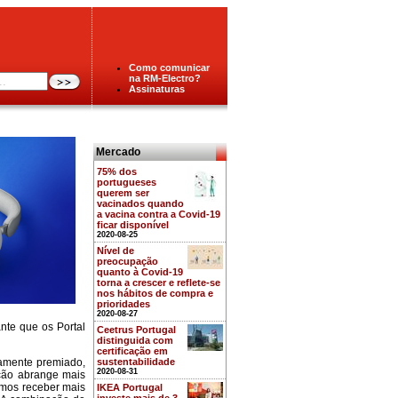
Como comunicar
na RM-Electro?
Assinaturas
Mercado
75% dos
portugueses
querem ser
vacinados quando
a vacina contra a Covid-19
ficar disponível
2020-08-25
Nível de
preocupação
quanto à Covid-19
torna a crescer e reflete-se
nos hábitos de compra e
prioridades
2020-08-27
nte que os Portal
Ceetrus Portugal
distinguida com
certificação em
tamente premiado,
sustentabilidade
2020-08-31
ção abrange mais
emos receber mais
IKEA Portugal