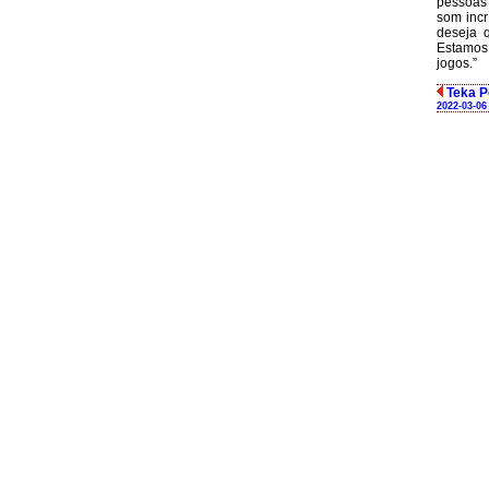
pessoas 
som incr
deseja q
Estamos
jogos.”
Teka P
2022-03-06