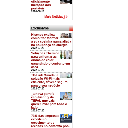
oficialmente
mercado dos
portáteis
2020-08-18
Exclusivos
Hisense explica
como transformar
a sua cozinha numa aliada
na poupança de energia
2022-07-20
Soluções Thermor
para enfrentar as
ondas de calor
garantindo o conforto em
casa
2022-07-20
TP-Link Omada: a
solução Wi-Fi mais
eficiente, fiável e segura
para o seu negócio
2022-07-20
_a nova garrafa
eco-friendly da
TEFAL que vais
querer levar para todo o
lado
2022-07-20
71% das empresas
excedeu o
crescimento de
receitas no contexto pós-