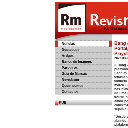
Bang 
Notícias
Portal
Destaques
Playst
Artigos
2022-03-
Banco de imagens
A Bang 
Parceiros
premiad
Beoplay
Guia de Marcas
totalmen
Newsletter
também 
marca u
Quem somos
nas plat
Contactos
de uma d
trouxe 
ainda pe
PUB
conectiv
sejam a 
“Desde o
abrindo
platafor