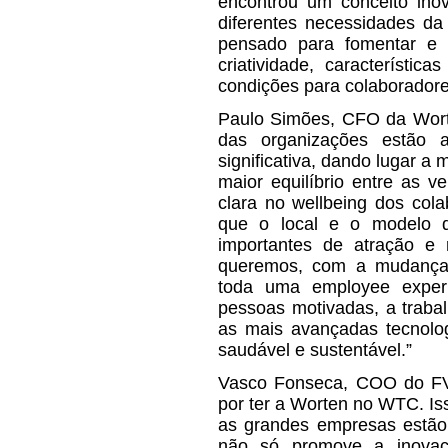
encontrou um conceito ino
diferentes necessidades da
pensado para fomentar e p
criatividade, característi
condições para colaboradore
Paulo Simões, CFO da Worte
das organizações estão 
significativa, dando lugar a
maior equilíbrio entre as v
clara no wellbeing dos cola
que o local e o modelo d
importantes de atração e 
queremos, com a mudança p
toda uma employee experi
pessoas motivadas, a traba
as mais avançadas tecnolog
saudável e sustentável.”
Vasco Fonseca, COO do FVC
por ter a Worten no WTC. Is
as grandes empresas estã
não só promove a inovaçã