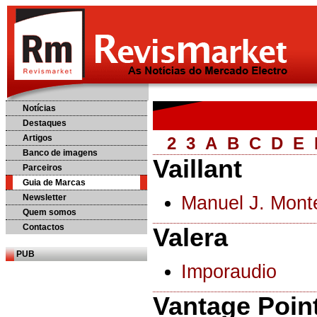
Notícias
Destaques
Artigos
2
3
A
B
C
D
E
Banco de imagens
Vaillant
Parceiros
Guia de Marcas
Newsletter
Manuel J. Mont
Quem somos
Contactos
Valera
PUB
Imporaudio
Vantage Poin