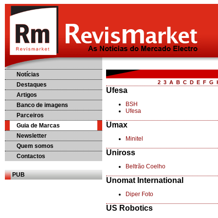
Notícias
2
3
A
B
C
D
E
F
G
Destaques
Ufesa
Artigos
BSH
Banco de imagens
Ufesa
Parceiros
Umax
Guia de Marcas
Newsletter
Minitel
Quem somos
Uniross
Contactos
Beltrão Coelho
PUB
Unomat International
Diper Foto
US Robotics