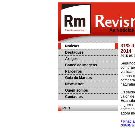
31% d
Notícias
2014
Destaques
2015-05-
Artigos
Segundo
Banco de imagens
comprar
Parceiros
vestuári
menos q
Guia de Marcas
comparat
Newsletter
naturalm
Quem somos
Os saldo
valor d
Contactos
Esta sit
alguma 
PUB
antecipa
agora me
Fnac a
2015-05-12