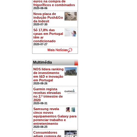
euros na compra de
frigoríficos e combinados
2020-08-06
Nova placa de
indução Push&Go
da Indesit
2020-07-30
Só 17,8% das
casas em Portugal
têm ar
condicionado
2020-07-27
Multimédia
NOS lidera ranking
de investimento
em I&D e inovação
em Portugal
2020-08-26
Garmin regista
receitas elevadas
no 2.º trimestre de
2020
2020-08-31
Samsung revela
cinco novos
equipamentos Galaxy para
potenciar trabalho e
entretenimento
2020-08-25
Consumidores
adiam compra de