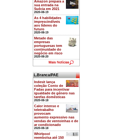
Amazon prepara a
sua entrada na
Suécia em 2021
2020-08-19
As 4 habilidades
imprescindíveis
aos líderes do
futuro
2020-08-19
Metade das
empresas
portuguesas tem
continuidade do
negócio em risco
2020-08-20
L.Branca/PAE
Indesit lança
coleção Conto de
Fadas para incentivar
igualdade de género nas
tarefas domésticas
2020-08-18
Calor intenso e
teletrabalho
provocam
aumento expressivo nas
vendas de ventoinhas e de
ar condicionado
2020-08-18
Whirlpool
reembolsa até 150