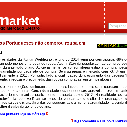
os Portugueses não comprou roupa em
12
 os dados da Kantar Worldpanel, o ano de 2014 terminou com apenas 69% d
em pelo menos uma peça de roupa. Assim, 31% da população não comprou se
o, durante todo o ano. Adicionalmente, os consumidores estão a comprar peç
uantidade por cada ato de compra. Sem surpresa, o mercado caiu -3,4% em
ivamente a 2013. Por outro lado a continuação do crescimento das cadeias “
ente, a reduzir o preço médio das roupas compradas, em termos globais.
s e as promoções continuam a ter um peso importante neste setor, representand
e todas as compras. Cerca de metade dos portugueses aproveitam este mecani
uação tem-se mantido praticamente inalterada desde 2012. Na realidade, os s
relevância, pois verificam-se picos de vendas como efeito das promoções, 
m os saldos oficiais. Uma das consequências é a menor sazonalidade na venda d
lhor distribuída ao longo do ano.
bre primeira loja na Córsega
BQ apresenta a sua nova identid