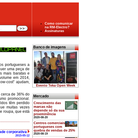
Como comunicar
na RM-Electro?
Assinaturas
Banco de imagens
os portugueses a
quer uma peça de
as mais baratas e
 volume em 2014,
low-cost” ajudam,
Evento Teka Open Week
o cerca de 36% do
Mercado
smo promocional.
aldos têm perdido
Crescimento das
marcas não
que muitas vezes
depende só da sua
e roupa, que está
proeminência
2020-08-20
Centros comerciais
portugueses com
quebra de vendas de 25%
ade corporativa
2020-08-19
2015-05-12