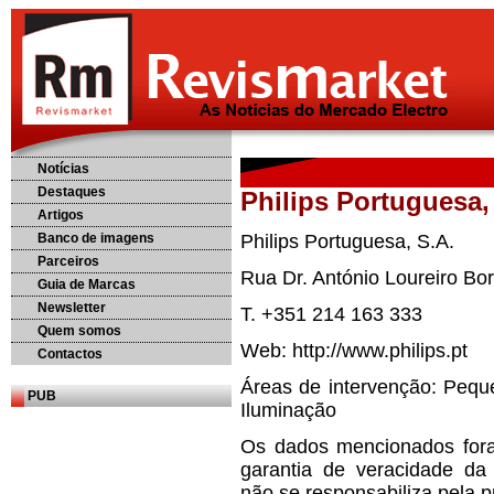
Notícias
Destaques
Philips Portuguesa,
Artigos
Banco de imagens
Philips Portuguesa, S.A.
Parceiros
Rua Dr. António Loureiro Bor
Guia de Marcas
Newsletter
T. +351 214 163 333
Quem somos
Web: http://www.philips.pt
Contactos
Áreas de intervenção: Pequ
PUB
Iluminação
Os dados mencionados for
garantia de veracidade da
não se responsabiliza pela 