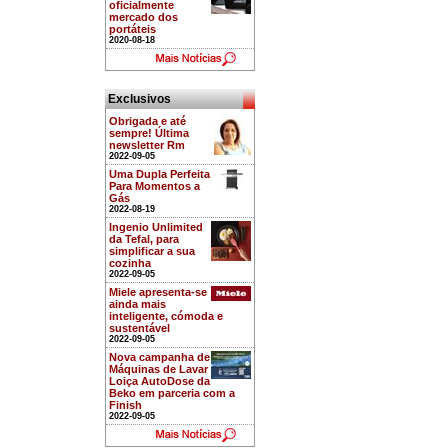
oficialmente
mercado dos
portáteis
2020-08-18
Exclusivos
Obrigada e até
sempre! Última
newsletter Rm
2022-09-05
Uma Dupla Perfeita
Para Momentos a
Gás
2022-08-19
Ingenio Unlimited
da Tefal, para
simplificar a sua
cozinha
2022-09-05
Miele apresenta-se
ainda mais
inteligente, cómoda e
sustentável
2022-09-05
Nova campanha de
Máquinas de Lavar
Loiça AutoDose da
Beko em parceria com a
Finish
2022-09-05