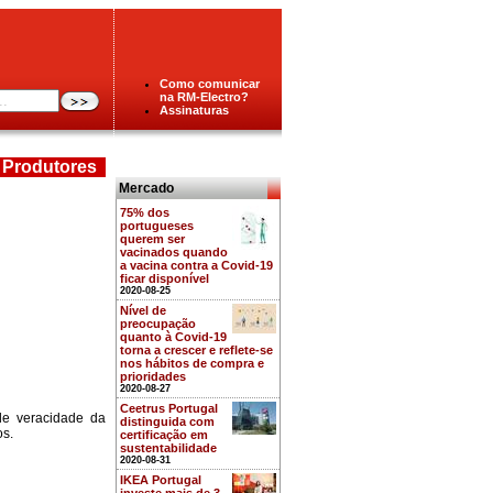
Como comunicar
na RM-Electro?
Assinaturas
Produtores
Mercado
75% dos
portugueses
querem ser
vacinados quando
a vacina contra a Covid-19
ficar disponível
2020-08-25
Nível de
preocupação
quanto à Covid-19
torna a crescer e reflete-se
nos hábitos de compra e
prioridades
2020-08-27
Ceetrus Portugal
de veracidade da
distinguida com
os.
certificação em
sustentabilidade
2020-08-31
IKEA Portugal