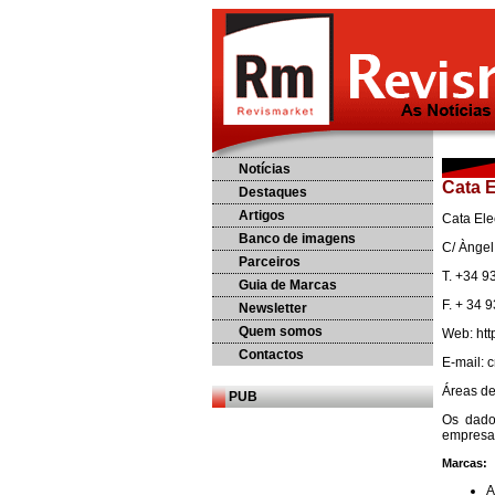
Notícias
Cata 
Destaques
Artigos
Cata Ele
Banco de imagens
C/ Àngel
Parceiros
T. +34 9
Guia de Marcas
F. + 34 
Newsletter
Quem somos
Web: htt
Contactos
E-mail:
Áreas de
PUB
Os dado
empresa 
Marcas:
A