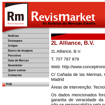
Notícias
Destaques
2L Alliance, B.V.
Artigos
Banco de imagens
2L Alliance, B.V.
Parceiros
T. 707 787 879
Guia de Marcas
Newsletter
Web: http://www.conceptroni
Quem somos
C/ Cañada de las Merinas, 
Contactos
Madrid
PUB
Áreas de intervenção: Tecno
Os dados mencionados for
garantia de veracidade da
não se responsabiliza pela 