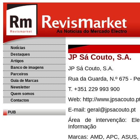
Notícias
Destaques
JP Sá Couto, S.A.
Artigos
Banco de imagens
JP Sá Couto, S.A.
Parceiros
Rua da Guarda, N.º 675 - Per
Guia de Marcas
Newsletter
T. +351 229 993 900
Quem somos
Web: http://www.jpsacouto.p
Contactos
E-mail: geral@jpsacouto.pt
PUB
Área de intervenção: El
Informação
Marcas: AMD, APC, ASUS, Be