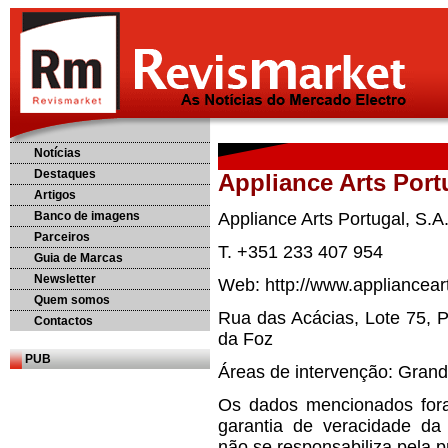
Notícias
Destaques
Appliance Arts Port
Artigos
Banco de imagens
Appliance Arts Portugal, S.A
Parceiros
T. +351 233 407 954
Guia de Marcas
Newsletter
Web: http://www.appliancear
Quem somos
Rua das Acácias, Lote 75, P
Contactos
da Foz
PUB
Áreas de intervenção: Gran
Os dados mencionados for
garantia de veracidade da
não se responsabiliza pela 