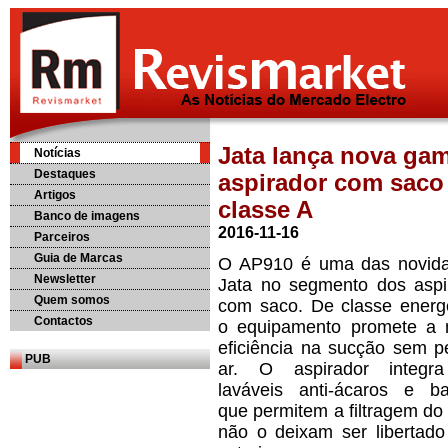
Jata lança nova ga
Notícias
Destaques
aspirador com saco
Artigos
classe A
Banco de imagens
2016-11-16
Parceiros
Guia de Marcas
O AP910 é uma das novid
Newsletter
Jata no segmento dos aspi
Quem somos
com saco. De classe energé
Contactos
o equipamento promete a
eficiência na sucção sem p
PUB
ar. O aspirador integra 
laváveis anti-ácaros e bac
que permitem a filtragem do
não o deixam ser libertado