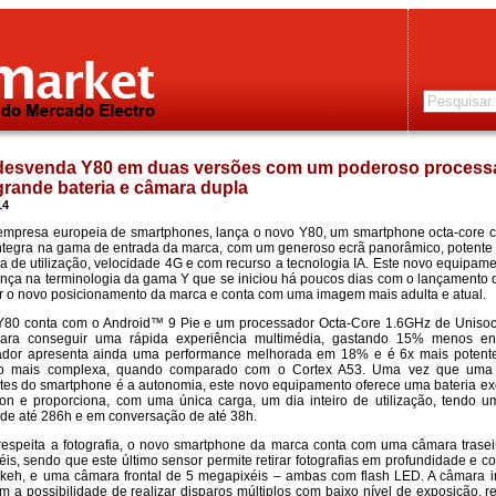
desvenda Y80 em duas versões com um poderoso processa
grande bateria e câmara dupla
14
empresa europeia de smartphones, lança o novo Y80, um smartphone octa-core
ntegra na gama de entrada da marca, com um generoso ecrã panorâmico, potente 
a de utilização, velocidade 4G e com recurso a tecnologia IA. Este novo equipam
ça na terminologia da gama Y que se iniciou há poucos dias com o lançamento
r o novo posicionamento da marca e conta com uma imagem mais adulta e atual.
Y80 conta com o Android™ 9 Pie e um processador Octa-Core 1.6GHz de Unisoc
para conseguir uma rápida experiência multimédia, gastando 15% menos en
ador apresenta ainda uma performance melhorada em 18% e é 6x mais potent
ção mais complexa, quando comparado com o Cortex A53. Uma vez que uma 
tes do smartphone é a autonomia, este novo equipamento oferece uma bateria ex
on e proporciona, com uma única carga, um dia inteiro de utilização, tendo
de até 286h e em conversação de até 38h.
espeita a fotografia, o novo smartphone da marca conta com uma câmara trase
is, sendo que este último sensor permite retirar fotografias em profundidade e 
okeh, e uma câmara frontal de 5 megapixéis – ambas com flash LED. A câmara i
m a possibilidade de realizar disparos múltiplos com baixo nível de exposição, 