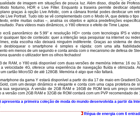
ualidade de imagem em situações de pouca luz. Além disso, dispõe de Profes
Modo Noturno, HDR e Live Filter. Enquanto a traseira permite desfocar obje
 plano graças à opção Live Artistic, com a câmara frontal podes desfocar um ret
 de Live Portrait. Tudo isto se vê complementado com o Modo IA, que deteta o tipo 
texto, entre muitas outras –, analisa os objetos e aplica predefinições específic
esultado. Para vídeos mais dinâmicos, o Y80 oferece o efeito de Time Lapse.
 ecrã panorâmico de 5.99” e resolução HD+ conta com tecnologia IPS e vidro
ir qualquer tipo de conteúdo: quer a intenção seja pesquisar na internet ou redes
filmes, esta escolha não deixará ninguém indiferente. Graças ao sistema de desb
e desbloquear o smartphone é simples e rápida: com uma alta fiabilidad
nto em menos de um segundo e conta ainda com o mecanismo de defesa de Sleep
iona quando o utilizador tem os olhos fechados!
 de RAM, o Y80 está disponível com duas versões de memória interna: 16 ou 
 a velocidade 4G, oferece uma experiência de navegação fluída e otimizada.
um cartão MicroSD de até 128GB. Memória é algo que não faltará.
martphone da gama Y estará disponível a partir do dia 17 de maio em Gradient Da
Gold, com um design dinâmico e elegante e conta com uma capa protetora de si
r a sua segurança. A versão de 2GB RAM e 16GB de ROM terá um preço reco
o a versão com 2GB RAM e 32GB de ROM contará com um PVP recomendado de 
apresenta a primeira coleção de moda do mundo desenvolvida a partir da Inteli
Régua de energia com 6 entra