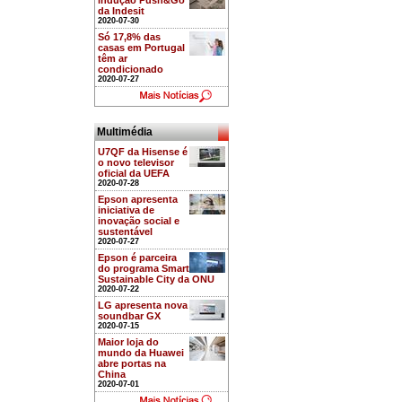
indução Push&Go
da Indesit
2020-07-30
Só 17,8% das
casas em Portugal
têm ar
condicionado
2020-07-27
Multimédia
U7QF da Hisense é
o novo televisor
oficial da UEFA
2020-07-28
Epson apresenta
iniciativa de
inovação social e
sustentável
2020-07-27
Epson é parceira
do programa Smart
Sustainable City da ONU
2020-07-22
LG apresenta nova
soundbar GX
2020-07-15
Maior loja do
mundo da Huawei
abre portas na
China
2020-07-01