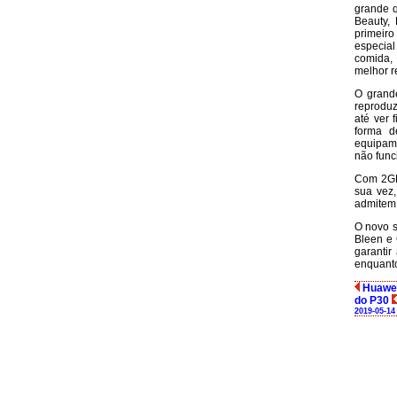
grande q
Beauty, 
primeiro
especial
comida, 
melhor r
O grande
reproduz
até ver 
forma d
equipame
não func
Com 2GB
sua vez,
admitem 
O novo s
Bleen e 
garanti
enquant
Huawei 
do P30
2019-05-14