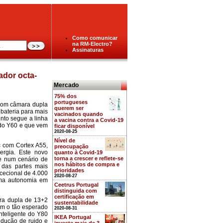
Como comunicar
na RM-Electro?
Assinaturas
dor octa-
Mercado
75% dos
portugueses
 com câmara dupla
querem ser
bateria para mais
vacinados quando
ento segue a linha
a vacina contra a Covid-19
 do Y60 e que vem
ficar disponível
2020-08-25
Nível de
 com Cortex A55,
preocupação
ergia. Este novo
quanto à Covid-19
torna a crescer e reflete-se
e num cenário de
nos hábitos de compra e
das partes mais
prioridades
cecional de 4.000
2020-08-27
 uma autonomia em
Ceetrus Portugal
distinguida com
certificação em
ira dupla de 13+2
sustentabilidade
com o tão esperado
2020-08-31
nteligente do Y80
IKEA Portugal
redução de ruido e