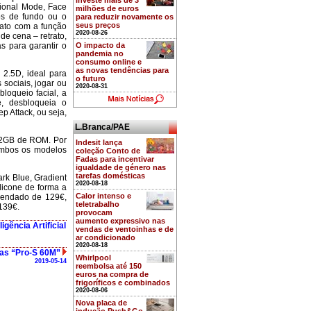
investe mais de 3
sional Mode, Face
milhões de euros
tos de fundo ou o
para reduzir novamente os
seus preços
rato com a função
2020-08-26
de cena – retrato,
as para garantir o
O impacto da
pandemia no
consumo online e
as novas tendências para
 2.5D, ideal para
o futuro
 sociais, jogar ou
2020-08-31
loqueio facial, a
e, desbloqueia o
 Attack, ou seja,
L.Branca/PAE
32GB de ROM. Por
Indesit lança
 Ambos os modelos
coleção Conto de
Fadas para incentivar
igualdade de género nas
tarefas domésticas
rk Blue, Gradient
2020-08-18
licone de forma a
Calor intenso e
mendado de 129€,
teletrabalho
139€.
provocam
aumento expressivo nas
gência Artificial
vendas de ventoinhas e de
ar condicionado
2020-08-18
das “Pro-S 60M”
Whirlpool
2019-05-14
reembolsa até 150
euros na compra de
frigoríficos e combinados
2020-08-06
Nova placa de