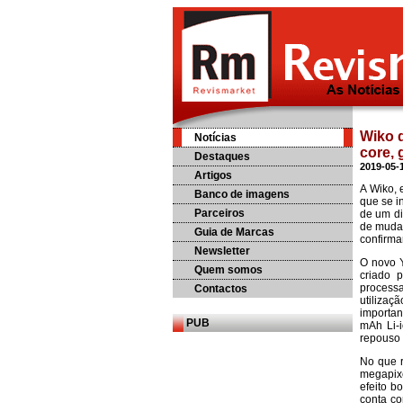
Wiko 
Notícias
core, 
Destaques
2019-05-
Artigos
A Wiko, 
Banco de imagens
que se i
Parceiros
de um di
de mudan
Guia de Marcas
confirma
Newsletter
O novo 
Quem somos
criado 
process
Contactos
utiliza
importan
PUB
mAh Li-i
repouso 
No que r
megapixé
efeito b
conta co